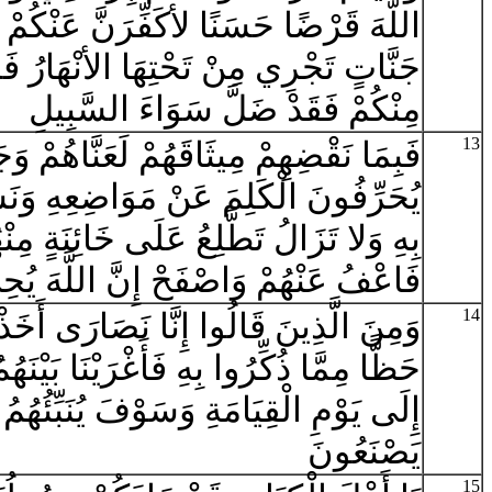
اللَّهَ قَرْضًا حَسَنًا لأكَفِّرَنَّ عَنْكُمْ سَ
جَنَّاتٍ تَجْرِي مِنْ تَحْتِهَا الأنْهَارُ فَم
مِنْكُمْ فَقَدْ ضَلَّ سَوَاءَ السَّبِيلِ
13
فَبِمَا نَقْضِهِمْ مِيثَاقَهُمْ لَعَنَّاهُمْ وَجَ
يُحَرِّفُونَ الْكَلِمَ عَنْ مَوَاضِعِهِ وَنَس
بِهِ وَلا تَزَالُ تَطَّلِعُ عَلَى خَائِنَةٍ مِنْه
فَاعْفُ عَنْهُمْ وَاصْفَحْ إِنَّ اللَّهَ يُح
14
وَمِنَ الَّذِينَ قَالُوا إِنَّا نَصَارَى أَخَذ
حَظًّا مِمَّا ذُكِّرُوا بِهِ فَأَغْرَيْنَا بَيْنَهُ
إِلَى يَوْمِ الْقِيَامَةِ وَسَوْفَ يُنَبِّئُهُمُ 
يَصْنَعُونَ
15