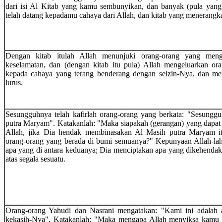
dari isi Al Kitab yang kamu sembunyikan, dan banyak (pula yang
telah datang kepadamu cahaya dari Allah, dan kitab yang menerangk
Dengan kitab itulah Allah menunjuki orang-orang yang mengi
keselamatan, dan (dengan kitab itu pula) Allah mengeluarkan oran
kepada cahaya yang terang benderang dengan seizin-Nya, dan me
lurus.
Sesungguhnya telah kafirlah orang-orang yang berkata: "Sesunggu
putra Maryam". Katakanlah: "Maka siapakah (gerangan) yang dapa
Allah, jika Dia hendak membinasakan Al Masih putra Maryam it
orang-orang yang berada di bumi semuanya?" Kepunyaan Allah-lah
apa yang di antara keduanya; Dia menciptakan apa yang dikehend
atas segala sesuatu.
Orang-orang Yahudi dan Nasrani mengatakan: "Kami ini adalah 
kekasih-Nya". Katakanlah: "Maka mengapa Allah menyiksa kamu