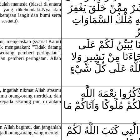
alah manusia (biasa) di antara
َشَرٌ مِمَّنْ خَلَقَ يَغْفِرُ
a yang dikehendaki-Nya dan
erajaan langit dan bumi serta
َّهِ مُلْكُ السَّمَاوَاتِ
 sesuatu).
ُ
i, menjelaskan (syariat Kami)
 يُبَيِّنُ لَكُمْ عَلَى
dak mengatakan: "Tidak datang
orang pemberi peringatan".
َاءَنَا مِنْ بَشِيرٍ وَلا
n pemberi peringatan. Allah
اللَّهُ عَلَى كُلِّ شَيْءٍ
 ingatlah nikmat Allah atasmu
ُرُوا نِعْمَةَ اللَّهِ
kamu orang-orang merdeka, dan
epada seorang pun di antara
لَكُمْ مُلُوكًا وَآتَاكُمْ مَا
an Allah bagimu, dan janganlah
َّتِي كَتَبَ اللَّهُ لَكُمْ
jadi orang-orang yang merugi.