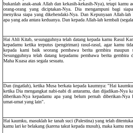
bukanlah anak-anak Allah dan kekasih-kekasih-Nya), tetapi kamu ad
orang-orang yang diciptakan-Nya. Dia mengampuni bagi siap
menyiksa siapa yang dikehendaki-Nya. Dan Kepunyaan Allah-lah k
apa yang ada antara keduanya. Dan kepada Allah-lah kembali (segala
Hai Ahli Kitab, sesungguhnya telah datang kepada kamu Rasul Kam
kepadamu ketika terputus (pengiriman) rasul-rasul, agar kamu ti
kepada kami baik seorang pembawa berita gembira maupun se
Sesungguhnya telah datang kepadamu pembawa berita gembira da
Maha Kuasa atas segala sesuatu.
Dan (ingatlah), ketika Musa berkata kepada kaumnya: "Hai kaumku,
ketika Dia mengangkat nabi-nabi di antaramu, dan dijadikan-Nya 
diberikan-Nya kepadamu apa yang belum pernah diberikan-Nya k
umat-umat yang lain".
Hai kaumku, masuklah ke tanah suci (Palestina) yang telah ditentuk
kamu lari ke belakang (karena takut kepada musuh), maka kamu men