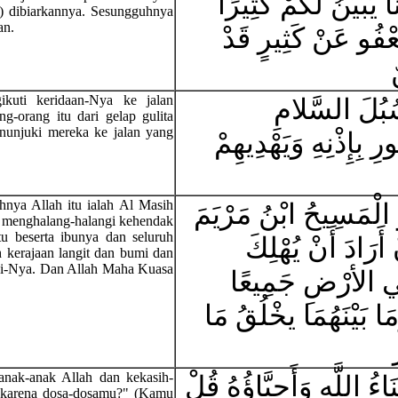
يُبَيِّنُ لَكُمْ كَثِيرًا
) dibiarkannya. Sesungguhnya
an.
عْفُو عَنْ كَثِيرٍ قَدْ
kuti keridaan-Nya ke jalan
سُبُلَ السَّلامِ
g-orang itu dari gelap gulita
nunjuki mereka ke jalan yang
 بِإِذْنِهِ وَيَهْدِيهِمْ
hnya Allah itu ialah Al Masih
وَ الْمَسِيحُ ابْنُ مَرْيَمَ
t menghalang-halangi kehendak
u beserta ibunya dan seluruh
أَرَادَ أَنْ يُهْلِكَ
 kerajaan langit dan bumi dan
aki-Nya. Dan Allah Maha Kuasa
فِي الأرْضِ جَمِيعًا
ا بَيْنَهُمَا يخْلُقُ مَا
anak-anak Allah dan kekasih-
ءُ اللَّهِ وَأَحِبَّاؤُهُ قُلْ
 karena dosa-dosamu?" (Kamu