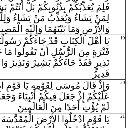
فَلِمَ يُعَذِّبُكُمْ بِذُنُوبِكُمْ بَلْ أَنْتُمْ ب
لِمَنْ يَشَاءُ وَيُعَذِّبُ مَنْ يَشَاءُ وَلِل
وَالأرْضِ وَمَا بَيْنَهُمَا وَإِلَيْهِ الْمَصِير
19
يَا أَهْلَ الْكِتَابِ قَدْ جَاءَكُمْ رَسُولُنَا
فَتْرَةٍ مِنَ الرُّسُلِ أَنْ تَقُولُوا مَا ج
نَذِيرٍ فَقَدْ جَاءَكُمْ بَشِيرٌ وَنَذِيرٌ وَ
قَدِيرٌ
20
وَإِذْ قَالَ مُوسَى لِقَوْمِهِ يَا قَوْمِ اذْك
عَلَيْكُمْ إِذْ جَعَلَ فِيكُمْ أَنْبِيَاءَ وَجَعَ
لَمْ يُؤْتِ أَحَدًا مِنَ الْعَالَمِينَ
21
يَا قَوْمِ ادْخُلُوا الأرْضَ الْمُقَدَّسَةَ ال