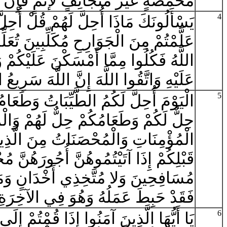
مَخْمَصَةٍ غَيْرَ مُتَجَانِفٍ لإثْمٍ فَإِنَّ ا
4
يَسْأَلُونَكَ مَاذَا أُحِلَّ لَهُمْ قُلْ أُحِلَ
عَلَّمْتُمْ مِنَ الْجَوَارِحِ مُكَلِّبِينَ تُعَلِّ
اللَّهُ فَكُلُوا مِمَّا أَمْسَكْنَ عَلَيْكُمْ 
عَلَيْهِ وَاتَّقُوا اللَّهَ إِنَّ اللَّهَ سَرِيع
5
الْيَوْمَ أُحِلَّ لَكُمُ الطَّيِّبَاتُ وَطَعَام
حِلٌّ لَكُمْ وَطَعَامُكُمْ حِلٌّ لَهُمْ وَا
الْمُؤْمِنَاتِ وَالْمُحْصَنَاتُ مِنَ الَّذِي
قَبْلِكُمْ إِذَا آتَيْتُمُوهُنَّ أُجُورَهُنَّ مُ
مُسَافِحِينَ وَلا مُتَّخِذِي أَخْدَانٍ وَمَ
فَقَدْ حَبِطَ عَمَلُهُ وَهُوَ فِي الآخِرَة
6
يَا أَيُّهَا الَّذِينَ آمَنُوا إِذَا قُمْتُمْ إِ