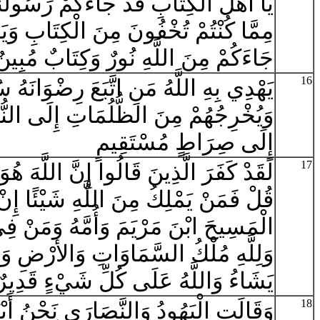
يَا أَهْلَ الْكِتَابِ قَدْ جَاءَكُمْ رَسُولُنَا 
مِمَّا كُنْتُمْ تُخْفُونَ مِنَ الْكِتَابِ وَيَ
جَاءَكُمْ مِنَ اللَّهِ نُورٌ وَكِتَابٌ مُبِينٌ
16
يَهْدِي بِهِ اللَّهُ مَنِ اتَّبَعَ رِضْوَانَهُ 
وَيُخْرِجُهُمْ مِنَ الظُّلُمَاتِ إِلَى النُّورِ
إِلَى صِرَاطٍ مُسْتَقِيمٍ
17
لَقَدْ كَفَرَ الَّذِينَ قَالُوا إِنَّ اللَّهَ هُ
قُلْ فَمَنْ يَمْلِكُ مِنَ اللَّهِ شَيْئًا إِنْ 
الْمَسِيحَ ابْنَ مَرْيَمَ وَأُمَّهُ وَمَنْ 
وَلِلَّهِ مُلْكُ السَّمَاوَاتِ وَالأرْضِ وَمَ
يَشَاءُ وَاللَّهُ عَلَى كُلِّ شَيْءٍ قَدِيرٌ
18
وَقَالَتِ الْيَهُودُ وَالنَّصَارَى نَحْنُ أَبْنَا