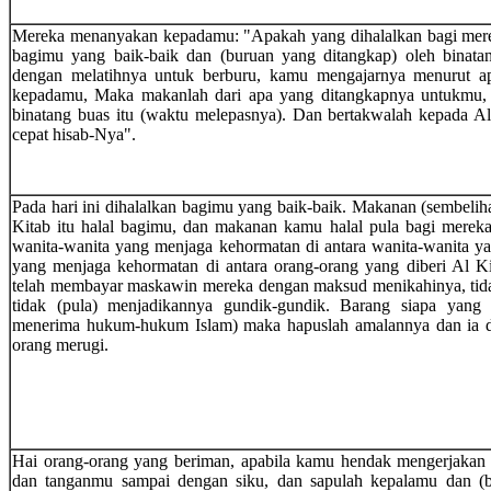
Mereka menanyakan kepadamu: "Apakah yang dihalalkan bagi mere
bagimu yang baik-baik dan (buruan yang ditangkap) oleh binata
dengan melatihnya untuk berburu, kamu mengajarnya menurut ap
kepadamu, Maka makanlah dari apa yang ditangkapnya untukmu, 
binatang buas itu (waktu melepasnya). Dan bertakwalah kepada A
cepat hisab-Nya".
Pada hari ini dihalalkan bagimu yang baik-baik. Makanan (sembelih
Kitab itu halal bagimu, dan makanan kamu halal pula bagi merek
wanita-wanita yang menjaga kehormatan di antara wanita-wanita y
yang menjaga kehormatan di antara orang-orang yang diberi Al K
telah membayar maskawin mereka dengan maksud menikahinya, tid
tidak (pula) menjadikannya gundik-gundik. Barang siapa yang 
menerima hukum-hukum Islam) maka hapuslah amalannya dan ia di 
orang merugi.
Hai orang-orang yang beriman, apabila kamu hendak mengerjakan
dan tanganmu sampai dengan siku, dan sapulah kepalamu dan (