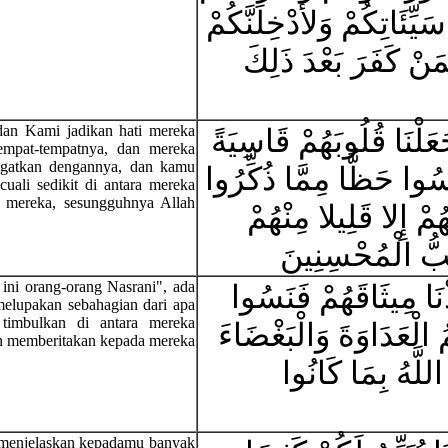
يِّئَاتِكُمْ وَلأدْخِلَنَّكُمْ
َنْ كَفَرَ بَعْدَ ذَلِكَ
dan Kami jadikan hati mereka
عَلْنَا قُلُوبَهُمْ قَاسِيَةً
empat-tempatnya, dan mereka
ingatkan dengannya, dan kamu
ُوا حَظًّا مِمَّا ذُكِّرُوا
uali sedikit di antara mereka
h mereka, sesungguhnya Allah
ُمْ إِلا قَلِيلا مِنْهُمْ
ِبُّ الْمُحْسِنِينَ
ini orang-orang Nasrani", ada
ْنَا مِيثَاقَهُمْ فَنَسُوا
 melupakan sebahagian dari apa
timbulkan di antara mereka
مُ الْعَدَاوَةَ وَالْبَغْضَاءَ
an memberitakan kepada mereka
اللَّهُ بِمَا كَانُوا
 menjelaskan kepadamu banyak