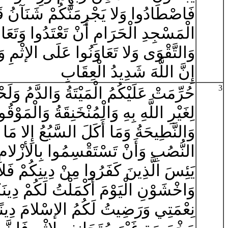
فَاصْطَادُوا وَلا يَجْرِمَنَّكُمْ شَنَآنُ ق
الْمَسْجِدِ الْحَرَامِ أَنْ تَعْتَدُوا وَتَعَاو
وَالتَّقْوَى وَلا تَعَاوَنُوا عَلَى الإثْمِ وَال
إِنَّ اللَّهَ شَدِيدُ الْعِقَابِ
3
حُرِّمَتْ عَلَيْكُمُ الْمَيْتَةُ وَالدَّمُ وَلَحْ
لِغَيْرِ اللَّهِ بِهِ وَالْمُنْخَنِقَةُ وَالْمَوْقُوذ
وَالنَّطِيحَةُ وَمَا أَكَلَ السَّبُعُ إِلا مَا ذ
النُّصُبِ وَأَنْ تَسْتَقْسِمُوا بِالأزْلامِ 
يَئِسَ الَّذِينَ كَفَرُوا مِنْ دِينِكُمْ فَل
وَاخْشَوْنِ الْيَوْمَ أَكْمَلْتُ لَكُمْ دِينَك
نِعْمَتِي وَرَضِيتُ لَكُمُ الإسْلامَ دِين