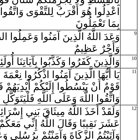
اعْدِلُوا هُوَ أَقْرَبُ لِلتَّقْوَى وَاتَّقُوا ال
بِمَا تَعْمَلُونَ
9
وَعَدَ اللَّهُ الَّذِينَ آمَنُوا وَعَمِلُوا ال
وَأَجْرٌ عَظِيمٌ
10
وَالَّذِينَ كَفَرُوا وَكَذَّبُوا بِآيَاتِنَا أُ
11
يَا أَيُّهَا الَّذِينَ آمَنُوا اذْكُرُوا نِعْمَةَ ال
قَوْمٌ أَنْ يَبْسُطُوا إِلَيْكُمْ أَيْدِيَهُمْ فَ
وَاتَّقُوا اللَّهَ وَعَلَى اللَّهِ فَلْيَتَوَكَّلِ
12
وَلَقَدْ أَخَذَ اللَّهُ مِيثَاقَ بَنِي إِسْرَائِي
عَشَرَ نَقِيبًا وَقَالَ اللَّهُ إِنِّي مَعَكُمْ
وَآتَيْتُمُ الزَّكَاةَ وَآمَنْتُمْ بِرُسُلِي وَع