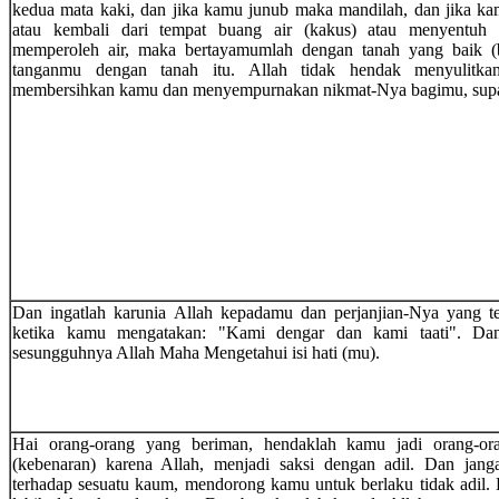
kedua mata kaki, dan jika kamu junub maka mandilah, dan jika kam
atau kembali dari tempat buang air (kakus) atau menyentuh 
memperoleh air, maka bertayamumlah dengan tanah yang baik (
tanganmu dengan tanah itu. Allah tidak hendak menyulitka
membersihkan kamu dan menyempurnakan nikmat-Nya bagimu, supa
Dan ingatlah karunia Allah kepadamu dan perjanjian-Nya yang t
ketika kamu mengatakan: "Kami dengar dan kami taati". Dan
sesungguhnya Allah Maha Mengetahui isi hati (mu).
Hai orang-orang yang beriman, hendaklah kamu jadi orang-or
(kebenaran) karena Allah, menjadi saksi dengan adil. Dan janga
terhadap sesuatu kaum, mendorong kamu untuk berlaku tidak adil. Be