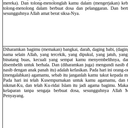
mereka). Dan tolong-menolonglah kamu dalam (mengerjakan) keb
tolong-menolong dalam berbuat dosa dan pelanggaran. Dan ber
sesungguhnya Allah amat berat siksa-Nya.
Diharamkan bagimu (memakan) bangkai, darah, daging babi, (dagin
nama selain Allah, yang tercekik, yang dipukul, yang jatuh, yan
binatang buas, kecuali yang sempat kamu menyembelihnya, da
disembelih untuk berhala. Dan (diharamkan juga) mengundi nasib
nasib dengan anak panah itu) adalah kefasikan. Pada hari ini orang-or
(mengalahkan) agamamu, sebab itu janganlah kamu takut kepada m
Pada hari ini telah Kusempurnakan untuk kamu agamamu, dan 
nikmat-Ku, dan telah Ku-ridai Islam itu jadi agama bagimu. Maka
kelaparan tanpa sengaja berbuat dosa, sesungguhnya Allah
Penyayang.