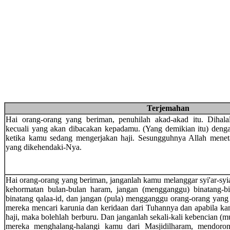
Terjemahan
Hai orang-orang yang beriman, penuhilah akad-akad itu. Dihala
kecuali yang akan dibacakan kepadamu. (Yang demikian itu) deng
ketika kamu sedang mengerjakan haji. Sesungguhnya Allah men
yang dikehendaki-Nya.
Hai orang-orang yang beriman, janganlah kamu melanggar syi'ar-syi
kehormatan bulan-bulan haram, jangan (mengganggu) binatang-bi
binatang qalaa-id, dan jangan (pula) mengganggu orang-orang yang
mereka mencari karunia dan keridaan dari Tuhannya dan apabila ka
haji, maka bolehlah berburu. Dan janganlah sekali-kali kebencian (
mereka menghalang-halangi kamu dari Masjidilharam, mendoro