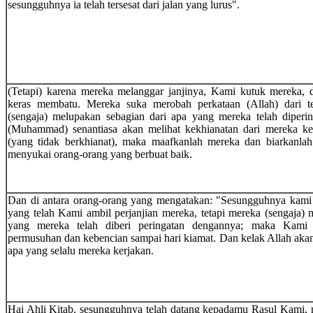
sesungguhnya ia telah tersesat dari jalan yang lurus".
(Tetapi) karena mereka melanggar janjinya, Kami kutuk mereka, 
keras membatu. Mereka suka merobah perkataan (Allah) dari t
(sengaja) melupakan sebagian dari apa yang mereka telah diper
(Muhammad) senantiasa akan melihat kekhianatan dari mereka kec
(yang tidak berkhianat), maka maafkanlah mereka dan biarkanla
menyukai orang-orang yang berbuat baik.
Dan di antara orang-orang yang mengatakan: "Sesungguhnya kami 
yang telah Kami ambil perjanjian mereka, tetapi mereka (sengaja)
yang mereka telah diberi peringatan dengannya; maka Kami 
permusuhan dan kebencian sampai hari kiamat. Dan kelak Allah ak
apa yang selalu mereka kerjakan.
Hai Ahli Kitab, sesungguhnya telah datang kepadamu Rasul Kami,