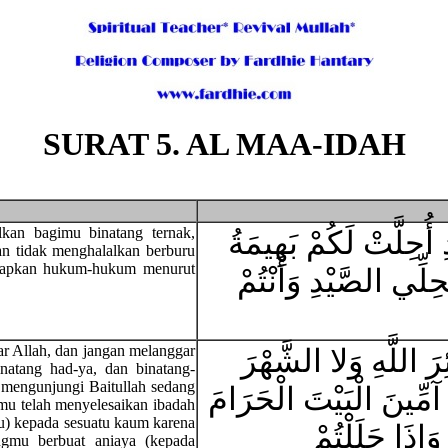
SURAT 5. AL MAA-IDAH
lkan bagimu binatang ternak,
ِ أُحِلَّتْ لَكُمْ بَهِيمَةُ
an tidak menghalalkan berburu
etapkan hukum-hukum menurut
ِلِّي الصَّيْدِ وَأَنْتُمْ
ar Allah, dan jangan melanggar
ِرَ اللَّهِ وَلا الشَّهْرَ
natang had-ya, dan binatang-
 mengunjungi Baitullah sedang
 آمِّينَ الْبَيْتَ الْحَرَامَ
mu telah menyelesaikan ibadah
mu) kepada sesuatu kaum karena
إِذَا حَلَلْتُمْ
ngmu berbuat aniaya (kepada