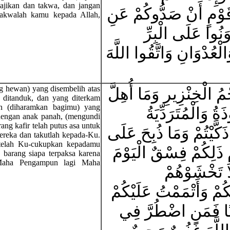
ajikan dan takwa, dan jangan
َوْمٍ أَنْ صَدُّوكُمْ عَنِ
takwalah kamu kepada Allah,
َنُوا عَلَى الْبِرِّ
ْعُدْوَانِ وَاتَّقُوا اللَّهَ
g hewan) yang disembelih atas
مُ الْخِنْزِيرِ وَمَا أُهِلَّ
g ditanduk, dan yang diterkam
n (diharamkan bagimu) yang
َةُ وَالْمُتَرَدِّيَةُ
 dengan anak panah, (mengundi
ang kafir telah putus asa untuk
َكَّيْتُمْ وَمَا ذُبِحَ عَلَى
ereka dan takutlah kepada-Ku.
telah Ku-cukupkan kepadamu
ذَلِكُمْ فِسْقٌ الْيَوْمَ
 barang siapa terpaksa karena
 Maha Pengampun lagi Maha
ا تَخْشَوْهُمْ
ُمْ وَأَتْمَمْتُ عَلَيْكُمْ
ًا فَمَنِ اضْطُرَّ فِي