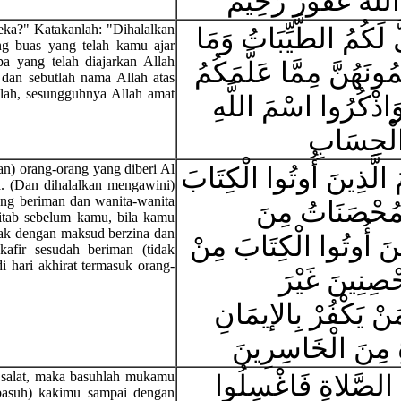
للَّهَ غَفُورٌ رَحِيمٌ
ka?" Katakanlah: "Dihalalkan
ّ لَكُمُ الطَّيِّبَاتُ وَمَا
ng buas yang telah kamu ajar
a yang telah diajarkan Allah
مُونَهُنَّ مِمَّا عَلَّمَكُمُ
dan sebutlah nama Allah atas
llah, sesungguhnya Allah amat
وَاذْكُرُوا اسْمَ اللَّهِ
ُ الْحِسَابِ
an) orang-orang yang diberi Al
ُ الَّذِينَ أُوتُوا الْكِتَابَ
a. (Dan dihalalkan mengawini)
ang beriman dan wanita-wanita
لْمُحْصَنَاتُ مِنَ
itab sebelum kamu, bila kamu
ak dengan maksud berzina dan
نَ أُوتُوا الْكِتَابَ مِنْ
kafir sesudah beriman (tidak
hari akhirat termasuk orang-
حْصِنِينَ غَيْرَ
نْ يَكْفُرْ بِالإيمَانِ
ِ مِنَ الْخَاسِرِينَ
 salat, maka basuhlah mukamu
لَى الصَّلاةِ فَاغْسِلُوا
basuh) kakimu sampai dengan