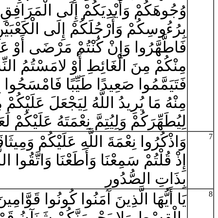
وُجُوهَكُمْ وَأَيْدِيَكُمْ إِلَى الْمَرَافِ
بِرُءُوسِكُمْ وَأَرْجُلَكُمْ إِلَى الْكَعْبَيْنِ
فَاطَّهَّرُوا وَإِنْ كُنْتُمْ مَرْضَى أَوْ عَ
مِنْكُمْ مِنَ الْغَائِطِ أَوْ لامَسْتُمُ النِّ
فَتَيَمَّمُوا صَعِيدًا طَيِّبًا فَامْسَحُوا ب
مِنْهُ مَا يُرِيدُ اللَّهُ لِيَجْعَلَ عَلَيْكُمْ
لِيُطَهِّرَكُمْ وَلِيُتِمَّ نِعْمَتَهُ عَلَيْكُمْ ل
7
وَاذْكُرُوا نِعْمَةَ اللَّهِ عَلَيْكُمْ وَمِيثَاق
إِذْ قُلْتُمْ سَمِعْنَا وَأَطَعْنَا وَاتَّقُوا اللَ
بِذَاتِ الصُّدُورِ
8
يَا أَيُّهَا الَّذِينَ آمَنُوا كُونُوا قَوَّامِينَ
بِالْقِسْطِ وَلا يَجْرِمَنَّكُمْ شَنَآنُ قَوْ