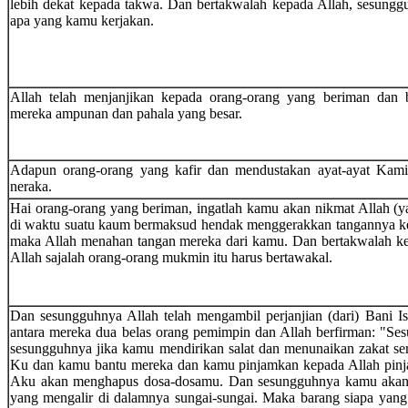
lebih dekat kepada takwa. Dan bertakwalah kepada Allah, sesung
apa yang kamu kerjakan.
Allah telah menjanjikan kepada orang-orang yang beriman dan 
mereka ampunan dan pahala yang besar.
Adapun orang-orang yang kafir dan mendustakan ayat-ayat Kami
neraka.
Hai orang-orang yang beriman, ingatlah kamu akan nikmat Allah (
di waktu suatu kaum bermaksud hendak menggerakkan tangannya ke
maka Allah menahan tangan mereka dari kamu. Dan bertakwalah ke
Allah sajalah orang-orang mukmin itu harus bertawakal.
Dan sesungguhnya Allah telah mengambil perjanjian (dari) Bani Is
antara mereka dua belas orang pemimpin dan Allah berfirman: "S
sesungguhnya jika kamu mendirikan salat dan menunaikan zakat ser
Ku dan kamu bantu mereka dan kamu pinjamkan kepada Allah pin
Aku akan menghapus dosa-dosamu. Dan sesungguhnya kamu akan
yang mengalir di dalamnya sungai-sungai. Maka barang siapa yang 