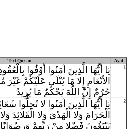
Text Qur'an
Ayat
1
يَا أَيُّهَا الَّذِينَ آمَنُوا أَوْفُوا بِالْعُقُود
الأنْعَامِ إِلا مَا يُتْلَى عَلَيْكُمْ غَيْرَ مُح
حُرُمٌ إِنَّ اللَّهَ يَحْكُمُ مَا يُرِيدُ
2
يَا أَيُّهَا الَّذِينَ آمَنُوا لا تُحِلُّوا شَعَائ
الْحَرَامَ وَلا الْهَدْيَ وَلا الْقَلائِدَ وَلا
يَبْتَغُونَ فَضْلا مِنْ رَبِّهِمْ وَرِضْوَانًا وَ