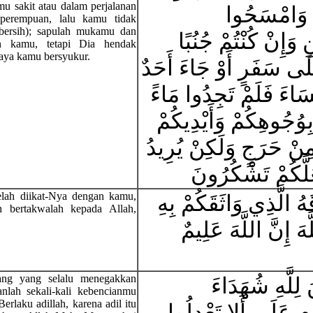
u sakit atau dalam perjalanan
قِ وَامْسَحُوا
perempuan, lalu kamu tidak
bersih); sapulah mukamu dan
 وَإِنْ كُنْتُمْ جُنُبًا
n kamu, tetapi Dia hendak
ya kamu bersyukur.
لَى سَفَرٍ أَوْ جَاءَ أَحَدٌ
سَاءَ فَلَمْ تَجِدُوا مَاءً
ِوُجُوهِكُمْ وَأَيْدِيكُمْ
 مِنْ حَرَجٍ وَلَكِنْ يُرِيدُ
َعَلَّكُمْ تَشْكُرُونَ
elah diikat-Nya dengan kamu,
َهُ الَّذِي وَاثَقَكُمْ بِهِ
 bertakwalah kepada Allah,
ّهَ إِنَّ اللَّهَ عَلِيمٌ
ang yang selalu menegakkan
 لِلَّهِ شُهَدَاءَ
nlah sekali-kali kebencianmu
rlaku adillah, karena adil itu
مٍ عَلَى أَلا تَعْدِلُوا