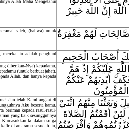
guhnya Allah Maha Mengetahui
لَّهَ إِنَّ اللَّهَ خَبِيرٌ
beramal saleh, (bahwa) untuk
صَّالِحَاتِ لَهُمْ مَغْفِرَةٌ
, mereka itu adalah penghuni
ولَئِكَ أَصْحَابُ الْجَحِيمِ
yang diberikan-Nya) kepadamu,
لَّهِ عَلَيْكُمْ إِذْ هَمَّ
padamu (untuk berbuat jahat),
pada Allah, dan hanya kepada
كَفَّ أَيْدِيَهُمْ عَنْكُمْ
 الْمُؤْمِنُونَ
rael dan telah Kami angkat di
لَ وَبَعَثْنَا مِنْهُمُ اثْنَيْ
esungguhnya Aku beserta kamu,
ta beriman kepada rasul-rasul-
 لَئِنْ أَقَمْتُمُ الصَّلاةَ
jaman yang baik sesungguhnya
 Kumasukkan ke dalam surga
َزَّرْتُمُوهُمْ وَأَقْرَضْتُمُ
kafir di antaramu sesudah itu,