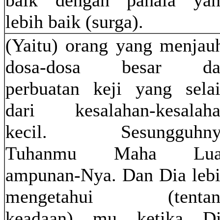
baik dengan pahala ya
lebih baik (surga).
(Yaitu) orang yang menjau
dosa-dosa besar da
perbuatan keji yang sela
dari kesalahan-kesalah
kecil. Sesungguhny
Tuhanmu Maha Lua
ampunan-Nya. Dan Dia leb
mengetahui (tentan
keadaan) mu ketika Di