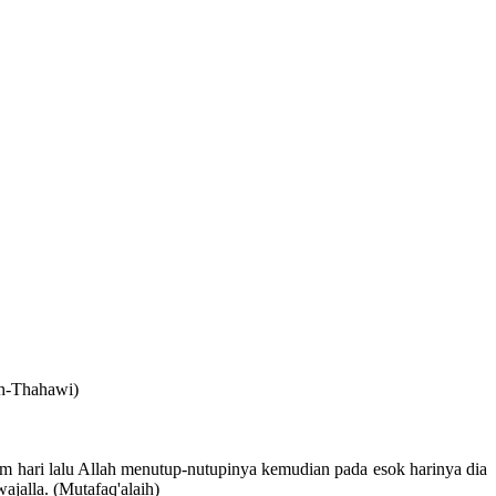
th-Thahawi)
m hari lalu Allah menutup-nutupinya kemudian pada esok harinya dia
ajalla. (Mutafaq'alaih)