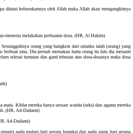
apa diintai keburukannya oleh Allah maka Allah akan mengungkitnya
terus-menerus melakukan perbuatan dosa. (HR. Al Hakim)
" Sesungguhnya orang yang bangkrut dari umatku ialah (orang) yang
 berbuat zina. Dia pernah memakan harta orang itu lalu dia menanti
lum selesai tuntutan dan ganti tebusan atas dosa-dosanya maka dosa
aih)
ta-mata. Kiblat mereka hanya urusan wanita (seks) dan agama mereka
ah. (HR. Ad-Dailami)
(HR. Ad-Dailami)
t umum) pada malam hari serupa bangkai dan pada siang hari serupa