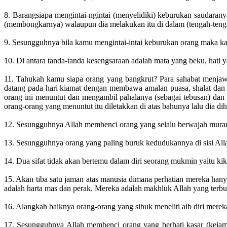
8. Barangsiapa mengintai-ngintai (menyelidiki) keburukan saudara
(membongkarnya) walaupun dia melakukan itu di dalam (tengah-ten
9. Sesungguhnya bila kamu mengintai-intai keburukan orang maka 
10. Di antara tanda-tanda kesengsaraan adalah mata yang beku, hati
11. Tahukah kamu siapa orang yang bangkrut? Para sahabat menjawa
datang pada hari kiamat dengan membawa amalan puasa, shalat dan z
orang ini menuntut dan mengambil pahalanya (sebagai tebusan) dan 
orang-orang yang menuntut itu diletakkan di atas bahunya lalu dia d
12. Sesungguhnya Allah membenci orang yang selalu berwajah mur
13. Sesungguhnya orang yang paling buruk kedudukannya di sisi Allah
14. Dua sifat tidak akan bertemu dalam diri seorang mukmin yaitu ki
15. Akan tiba satu jaman atas manusia dimana perhatian mereka han
adalah harta mas dan perak. Mereka adalah makhluk Allah yang terb
16. Alangkah baiknya orang-orang yang sibuk meneliti aib diri merek
17. Sesungguhnya Allah membenci orang yang berhati kasar (kejam 