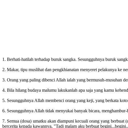
1. Berhati-hatilah terhadap buruk sangka. Sesungguhnya buruk sang
2. Makar, tipu muslihat dan pengkhianatan rnenyeret pelakunya ke 
3. Orang yang paling dibenci Allah ialah yang bermusuh-musuhan de
4. Bila hilang budaya malumu lakukanlah apa saja yang kamu kehend
5. Sesungguhnya Allah membenci orang yang keji, yang berkata ko
6. Sesungguhnya Allah tidak menyukai banyak bicara, menghambur-h
7. Semua (dosa) umatku akan diampuni kecuali orang yang berbuat (
bercerita kepada kawannya, "Tadi malam aku berbuat begini...begini..