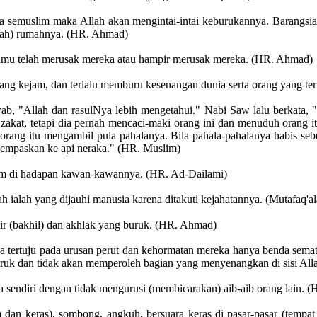
nya semuslim maka Allah akan mengintai-intai keburukannya. Barangsi
gah) rumahnya. (HR. Ahmad)
kamu telah merusak mereka atau hampir merusak mereka. (HR. Ahmad)
 yang kejam, dan terlalu memburu kesenangan dunia serta orang yang 
b, "Allah dan rasulNya lebih mengetahui." Nabi Saw lalu berkata, 
akat, tetapi dia pernah mencaci-maki orang ini dan menuduh orang itu
orang itu mengambil pula pahalanya. Bila pahala-pahalanya habis sebe
ihempaskan ke api neraka." (HR. Muslim)
am di hadapan kawan-kawannya. (HR. Ad-Dailami)
 ialah yang dijauhi manusia karena ditakuti kejahatannya. (Mutafaq'al
kir (bakhil) dan akhlak yang buruk. (HR. Ahmad)
ya tertuju pada urusan perut dan kehormatan mereka hanya benda sema
uruk dan tidak akan memperoleh bagian yang menyenangkan di sisi All
a sendiri dengan tidak mengurusi (membicarakan) aib-aib orang lain. 
dan keras), sombong, angkuh, bersuara keras di pasar-pasar (tempa